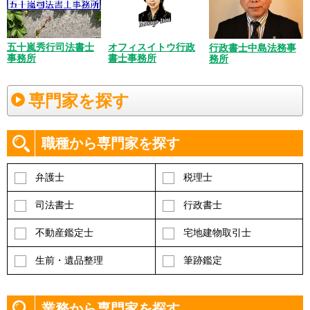
五十嵐秀行司法書士
オフィスイトウ行政
行政書士中島法務事
事務所
書士事務所
務所
専門家を探す
職種から専門家を探す
弁護士
税理士
司法書士
行政書士
不動産鑑定士
宅地建物取引士
生前・遺品整理
筆跡鑑定
業務から専門家を探す