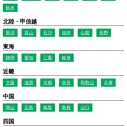
栃木
北陸・甲信越
新潟
富山
石川
福井
山梨
長野
東海
静岡
愛知
三重
岐阜
近畿
大阪
滋賀
京都
奈良
和歌山
兵庫
中国
岡山
広島
鳥取
島根
山口
四国