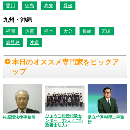
香川
徳島
高知
愛媛
九州・沖縄
福岡
佐賀
熊本
大分
長崎
宮崎
鹿児島
沖縄
本日のオススメ専門家をピックア
ップ
ひょうご相続相談セ
松原護法律事務所
足立竹秀税理士事務
ンター (ひょうご行
所
政書士法人)