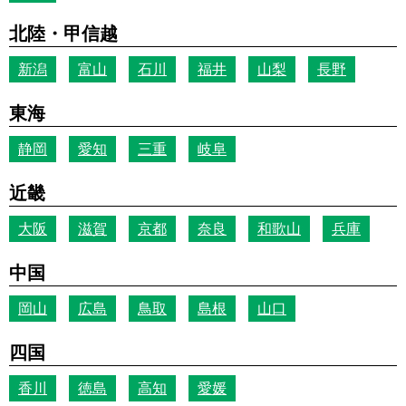
北陸・甲信越
新潟
富山
石川
福井
山梨
長野
東海
静岡
愛知
三重
岐阜
近畿
大阪
滋賀
京都
奈良
和歌山
兵庫
中国
岡山
広島
鳥取
島根
山口
四国
香川
徳島
高知
愛媛