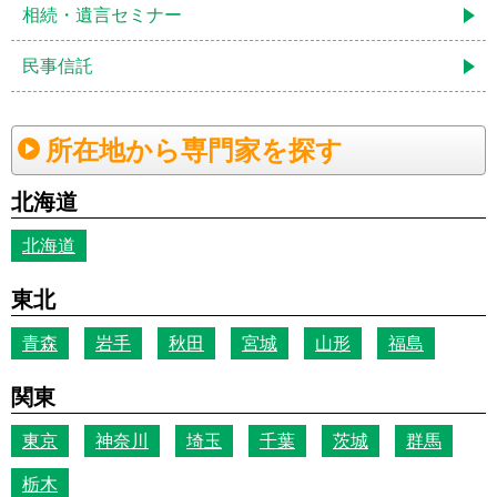
相続・遺言セミナー
民事信託
所在地から専門家を探す
北海道
北海道
東北
青森
岩手
秋田
宮城
山形
福島
関東
東京
神奈川
埼玉
千葉
茨城
群馬
栃木