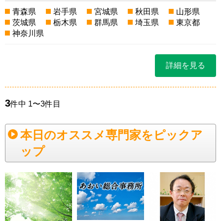
青森県
岩手県
宮城県
秋田県
山形県
茨城県
栃木県
群馬県
埼玉県
東京都
神奈川県
詳細を見る
3
件中 1〜3件目
本日のオススメ専門家をピックア
ップ