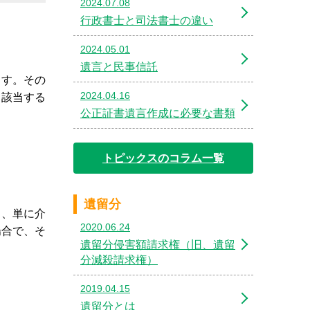
2024.07.08
行政書士と司法書士の違い
2024.05.01
遺言と民事信託
ます。その
2024.04.16
。該当する
公正証書遺言作成に必要な書類
トピックスのコラム一覧
遺留分
し、単に介
2020.06.24
場合で、そ
遺留分侵害額請求権（旧、遺留
分減殺請求権）
2019.04.15
遺留分とは