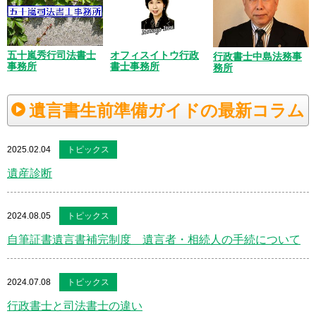
五十嵐秀行司法書士
オフィスイトウ行政
行政書士中島法務事
事務所
書士事務所
務所
遺言書生前準備ガイドの最新コラム
2025.02.04
トピックス
遺産診断
2024.08.05
トピックス
自筆証書遺言書補完制度 遺言者・相続人の手続について
2024.07.08
トピックス
行政書士と司法書士の違い