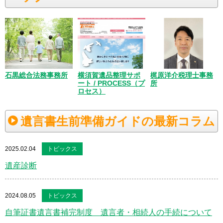
梶原洋介税理士事務
石黒総合法務事務所
横須賀遺品整理サポ
所
ート / PROCESS（プ
ロセス）
遺言書生前準備ガイドの最新コラム
2025.02.04
トピックス
遺産診断
2024.08.05
トピックス
自筆証書遺言書補完制度 遺言者・相続人の手続について