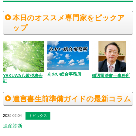
本日のオススメ専門家をピックア
ップ
あおい総合事務所
YAKUWA八鍬税務会
稲辺司法書士事務所
計
遺言書生前準備ガイドの最新コラム
2025.02.04
トピックス
遺産診断