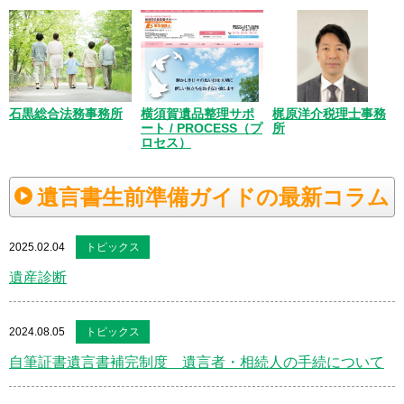
梶原洋介税理士事務
石黒総合法務事務所
横須賀遺品整理サポ
所
ート / PROCESS（プ
ロセス）
遺言書生前準備ガイドの最新コラム
2025.02.04
トピックス
遺産診断
2024.08.05
トピックス
自筆証書遺言書補完制度 遺言者・相続人の手続について