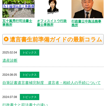
五十嵐秀行司法書士
オフィスイトウ行政
行政書士中島法務事
事務所
書士事務所
務所
遺言書生前準備ガイドの最新コラム
2025.02.04
トピックス
遺産診断
2024.08.05
トピックス
自筆証書遺言書補完制度 遺言者・相続人の手続について
2024.07.08
トピックス
行政書士と司法書士の違い