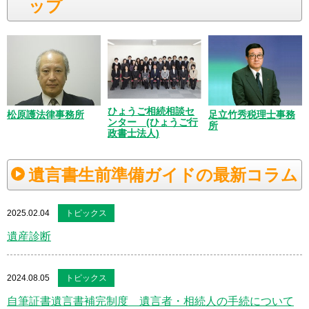
ップ
ひょうご相続相談セ
松原護法律事務所
足立竹秀税理士事務
ンター (ひょうご行
所
政書士法人)
遺言書生前準備ガイドの最新コラム
2025.02.04
トピックス
遺産診断
2024.08.05
トピックス
自筆証書遺言書補完制度 遺言者・相続人の手続について