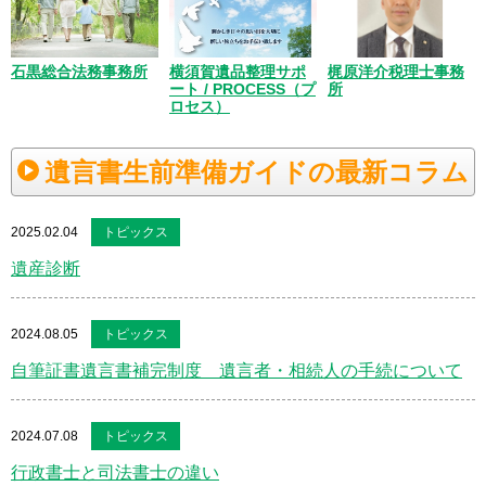
梶原洋介税理士事務
石黒総合法務事務所
横須賀遺品整理サポ
所
ート / PROCESS（プ
ロセス）
遺言書生前準備ガイドの最新コラム
2025.02.04
トピックス
遺産診断
2024.08.05
トピックス
自筆証書遺言書補完制度 遺言者・相続人の手続について
2024.07.08
トピックス
行政書士と司法書士の違い