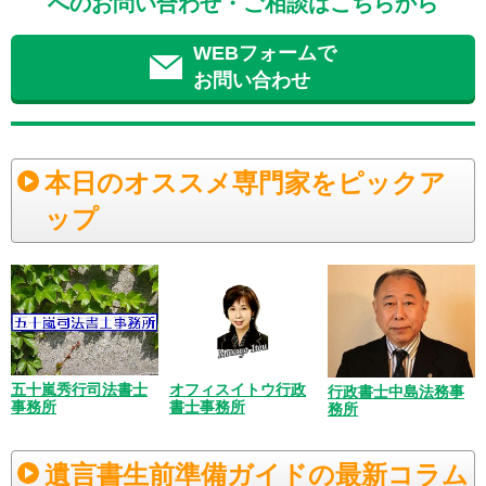
へのお問い合わせ・ご相談はこちらから
WEBフォームで
お問い合わせ
本日のオススメ専門家をピックア
ップ
五十嵐秀行司法書士
オフィスイトウ行政
行政書士中島法務事
事務所
書士事務所
務所
遺言書生前準備ガイドの最新コラム