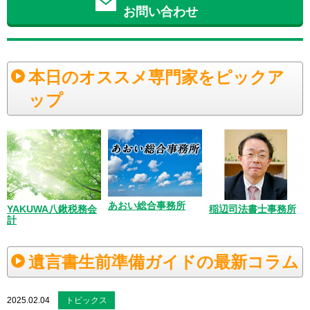
お問い合わせ
本日のオススメ専門家をピックア
ップ
あおい総合事務所
YAKUWA八鍬税務会
稲辺司法書士事務所
計
遺言書生前準備ガイドの最新コラム
2025.02.04
トピックス