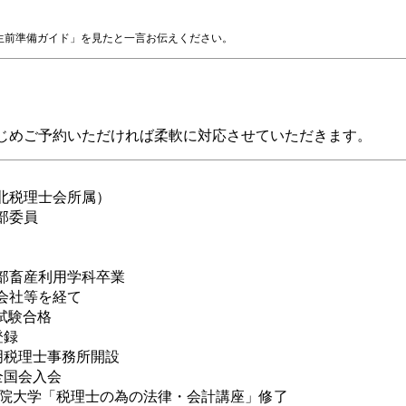
生前準備ガイド」を見たと一言お伝えください。
じめご予約いただければ柔軟に対応させていただきます。
北税理士会所属）
部委員
部畜産利用学科卒業
会社等を経て
理士試験合格
登録
文明税理士事務所開設
全国会入会
西学院大学「税理士の為の法律・会計講座」修了