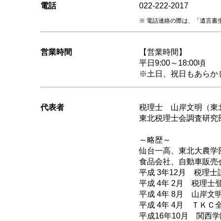
電話
022-222-2017
電話連絡の際は、「遺言書
営業時間
【営業時間】
平日9:00～18:00頃
※土日、祝日もあらか
代表者
税理士 山岸文明（東
東北税理士会調査研究
～略歴～
仙台一高、東北大農学
食品会社、自動車販売
平成 3年12月 税
平成 4年 2月 税理士
平成 4年 8月 山岸
平成 4年 4月 ＴＫＣ
平成16年10月 関