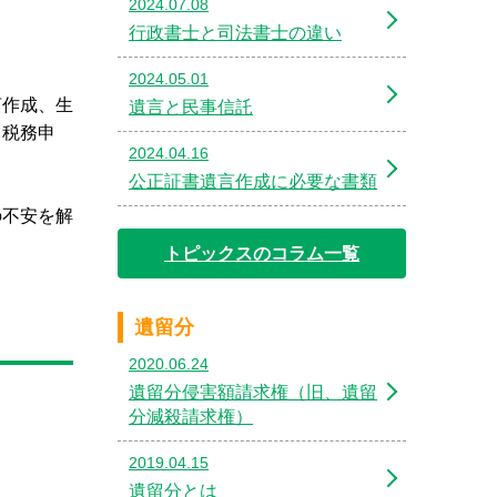
2024.07.08
行政書士と司法書士の違い
2024.05.01
言作成、生
遺言と民事信託
、税務申
2024.04.16
公正証書遺言作成に必要な書類
の不安を解
トピックスのコラム一覧
遺留分
2020.06.24
遺留分侵害額請求権（旧、遺留
分減殺請求権）
2019.04.15
遺留分とは