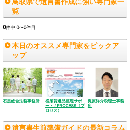
鳥取県で遺言書作成に強い専門家一
覧
0
件中 0〜0件目
本日のオススメ専門家をピックア
ップ
梶原洋介税理士事務
石黒総合法務事務所
横須賀遺品整理サポ
所
ート / PROCESS（プ
ロセス）
遺言書生前準備ガイドの最新コラム