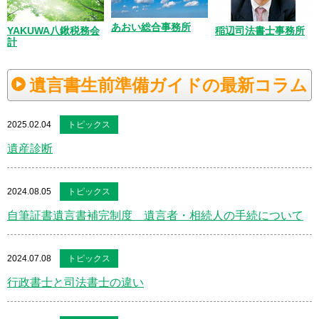
あおい総合事務所
YAKUWA八鍬税務会
稲辺司法書士事務所
計
遺言書生前準備ガイドの最新コラム
2025.02.04
トピックス
遺産診断
2024.08.05
トピックス
自筆証書遺言書補完制度 遺言者・相続人の手続について
2024.07.08
トピックス
行政書士と司法書士の違い