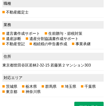
職種
不動産鑑定士
業務
遺言書作成サポート
生前贈与・節税対策
遺産診断
遺産分割協議書作成サポート
不動産登記
相続税の申告書作成
事業承継
住所
東京都世田谷区若林2-32-15 若藤第２マンション303
対応エリア
茨城県
栃木県
群馬県
埼玉県
千葉県
東京都
神奈川県