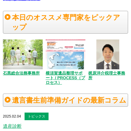
本日のオススメ専門家をピックア
ップ
梶原洋介税理士事務
石黒総合法務事務所
横須賀遺品整理サポ
所
ート / PROCESS（プ
ロセス）
遺言書生前準備ガイドの最新コラム
2025.02.04
トピックス
遺産診断