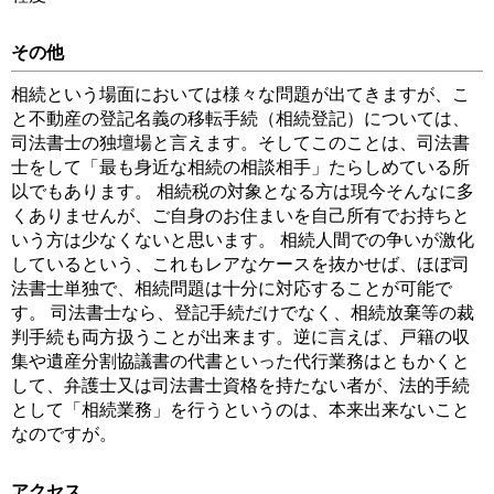
その他
相続という場面においては様々な問題が出てきますが、こ
と不動産の登記名義の移転手続（相続登記）については、
司法書士の独壇場と言えます。そしてこのことは、司法書
士をして「最も身近な相続の相談相手」たらしめている所
以でもあります。 相続税の対象となる方は現今そんなに多
くありませんが、ご自身のお住まいを自己所有でお持ちと
いう方は少なくないと思います。 相続人間での争いが激化
しているという、これもレアなケースを抜かせば、ほぼ司
法書士単独で、相続問題は十分に対応することが可能で
す。 司法書士なら、登記手続だけでなく、相続放棄等の裁
判手続も両方扱うことが出来ます。逆に言えば、戸籍の収
集や遺産分割協議書の代書といった代行業務はともかくと
して、弁護士又は司法書士資格を持たない者が、法的手続
として「相続業務」を行うというのは、本来出来ないこと
なのですが。
アクセス