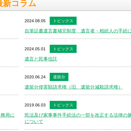
最新コラム
2024.08.05
トピックス
自筆証書遺言書補完制度 遺言者・相続人の手続
2024.05.01
トピックス
遺言と民事信託
2020.06.24
遺留分
遺留分侵害額請求権（旧、遺留分減殺請求権）
2019.06.03
トピックス
法務局に
民法及び家事事件手続法の一部を改正する法律の
について