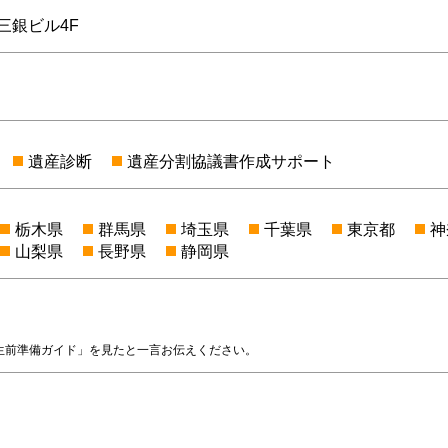
 三銀ビル4F
遺産診断
遺産分割協議書作成サポート
栃木県
群馬県
埼玉県
千葉県
東京都
神
山梨県
長野県
静岡県
生前準備ガイド」を見たと一言お伝えください。