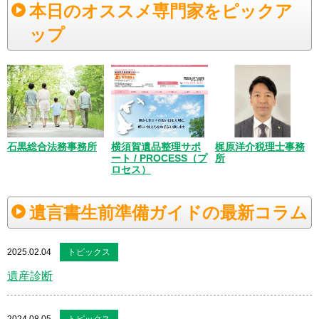
本日のオススメ専門家をピックア
ップ
梶原洋介税理士事務
石黒総合法務事務所
横須賀遺品整理サポ
所
ート / PROCESS（プ
ロセス）
遺言書生前準備ガイドの最新コラム
2025.02.04
トピックス
遺産診断