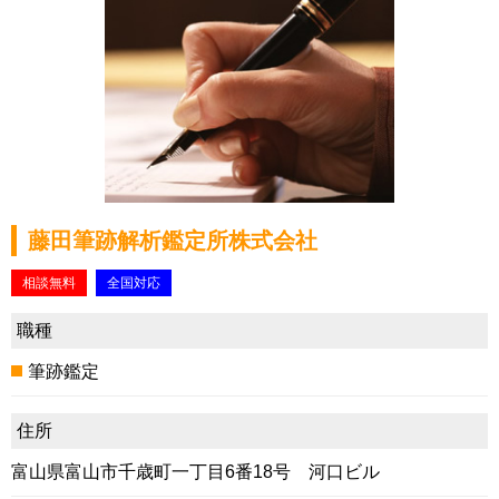
藤田筆跡解析鑑定所株式会社
相談無料
全国対応
職種
筆跡鑑定
住所
富山県富山市千歳町一丁目6番18号 河口ビル