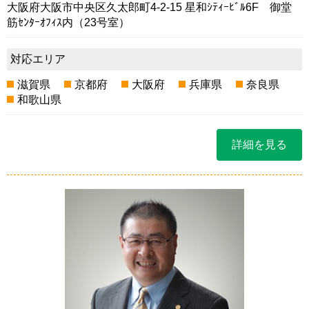
大阪府大阪市中央区久太郎町4-2-15 星和ｼﾃｨｰﾋﾞﾙ6F 御堂
筋ｾﾝﾀｰｵﾌｨｽ内（23号室）
対応エリア
滋賀県
京都府
大阪府
兵庫県
奈良県
和歌山県
詳細を見る