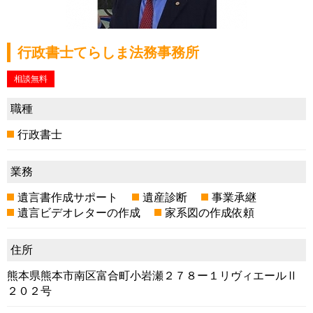
行政書士てらしま法務事務所
相談無料
職種
行政書士
業務
遺言書作成サポート
遺産診断
事業承継
遺言ビデオレターの作成
家系図の作成依頼
住所
熊本県熊本市南区富合町小岩瀬２７８ー１リヴィエールⅡ
２０２号