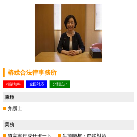
椿総合法律事務所
相談無料
全国対応
分割払い
職種
弁護士
業務
遺言書作成サポート
生前贈与・節税対策