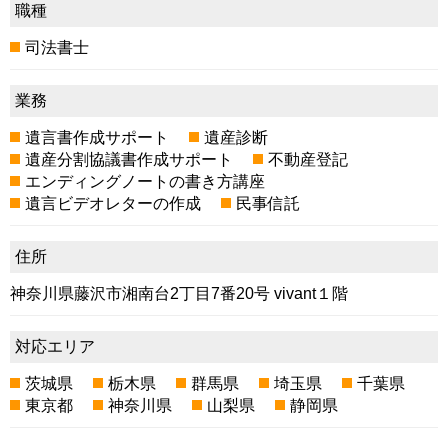
職種
司法書士
業務
遺言書作成サポート
遺産診断
遺産分割協議書作成サポート
不動産登記
エンディングノートの書き方講座
遺言ビデオレターの作成
民事信託
住所
神奈川県藤沢市湘南台2丁目7番20号 vivant１階
対応エリア
茨城県
栃木県
群馬県
埼玉県
千葉県
東京都
神奈川県
山梨県
静岡県