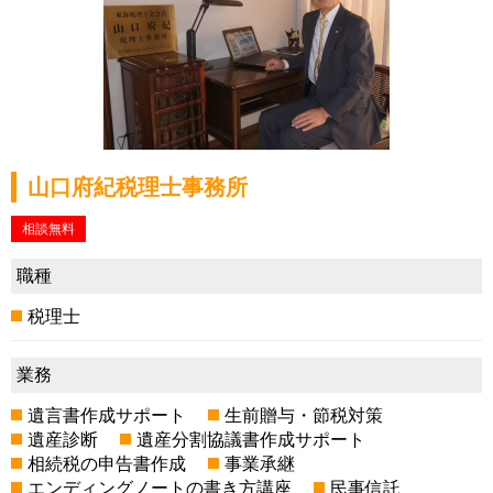
山口府紀税理士事務所
相談無料
職種
税理士
業務
遺言書作成サポート
生前贈与・節税対策
遺産診断
遺産分割協議書作成サポート
相続税の申告書作成
事業承継
エンディングノートの書き方講座
民事信託