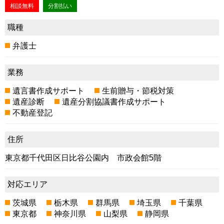
相談無料
分割払い
職種
弁護士
業務
遺言書作成サポート
生前贈与・節税対策
遺産診断
遺産分割協議書作成サポート
不動産登記
住所
東京都千代田区日比谷公園内 市政会館5階
対応エリア
茨城県
栃木県
群馬県
埼玉県
千葉県
東京都
神奈川県
山梨県
静岡県