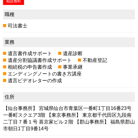
相談無料
職種
司法書士
業務
遺言書作成サポート
遺産診断
遺産分割協議書作成サポート
不動産登記
相続税の申告書作成
事業承継
エンディングノートの書き方講座
遺言ビデオレターの作成
住所
【仙台事務所】 宮城県仙台市青葉区一番町1丁目16番23号
一番町スクエア3階 【東京事務所】 東京都千代田区九段南
二丁目７番１号 喜京家ビル２階 【郡山事務所】 福島県郡山
市朝日1丁目9番14号