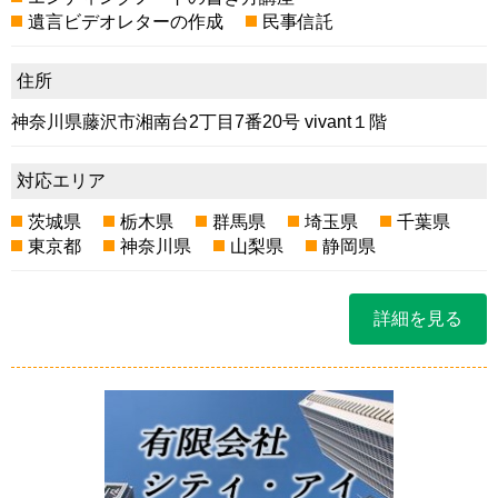
遺言ビデオレターの作成
民事信託
住所
神奈川県藤沢市湘南台2丁目7番20号 vivant１階
対応エリア
茨城県
栃木県
群馬県
埼玉県
千葉県
東京都
神奈川県
山梨県
静岡県
詳細を見る